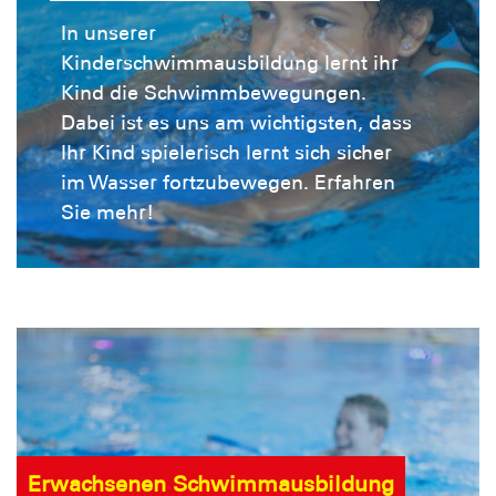
In unserer
Kinderschwimmausbildung lernt ihr
Kind die Schwimmbewegungen.
Dabei ist es uns am wichtigsten, dass
Ihr Kind spielerisch lernt sich sicher
im Wasser fortzubewegen. Erfahren
Sie mehr!
Erwachsenen Schwimmausbildung