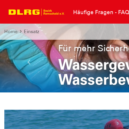
Häufige Fragen - FA
Home
Einsatz
Für mehr Sicherh
Wasserge
Letzte
Wasserbe
Wassergewöhnung und 