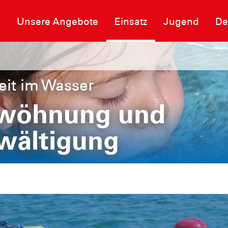
Q
Unsere Angebote
Einsatz
Jugend
De
eit im Wasser
wöhnung und
wältigung
Wasserbewältigung