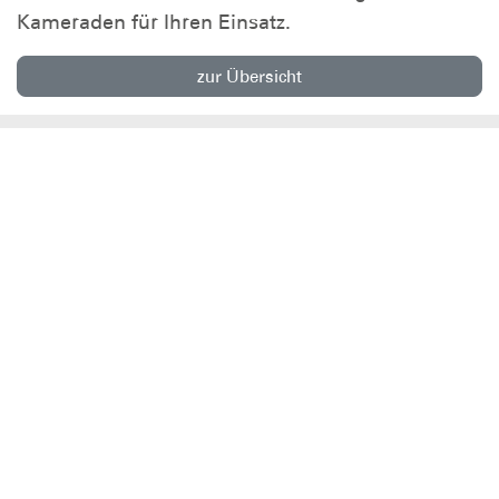
Kameraden für Ihren Einsatz.
zur Übersicht
Häufige Fragen - FAQ
Unsere Angebote
Einsatz
Jugend
Der Bezirk
DLRG - Deutsche
Lebens-Rettungs-Gesellschaft
Bezirk Remscheid e.V.
DLRG Bezirk Remscheid e.V.
Stadtsparkasse Remscheid
IBAN: IBAN DE81 3405 0000 0000 1079 79